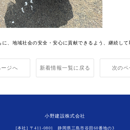
もに、地域社会の安全・安心に貢献できるよう、継続して
ページへ
新着情報一覧に戻る
次のペ
小野建設株式会社
[本社] 〒411-0801 静岡県三島市谷田60番地の3